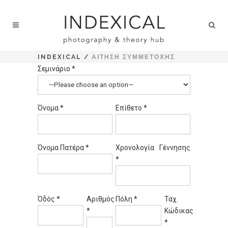
INDEXICAL
/
ΑΊΤΗΣΗ ΣΥΜΜΕΤΟΧΉΣ
Σεμινάριο *
Όνομα *
Επίθετο *
Όνομα Πατέρα *
Χρονολογία Γέννησης
*
Όδός *
Αριθμός
Πόλη *
Ταχ.
*
Κώδικας
*